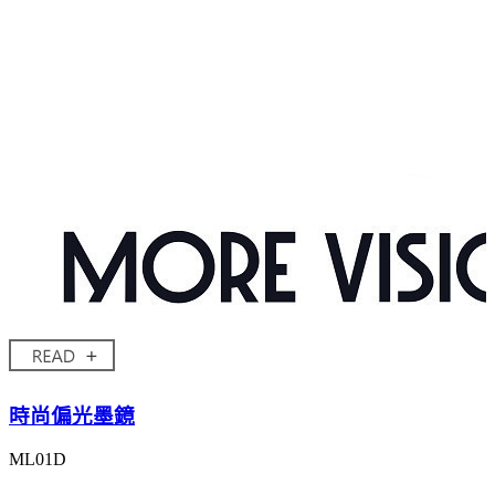
時尚偏光墨鏡
ML01D