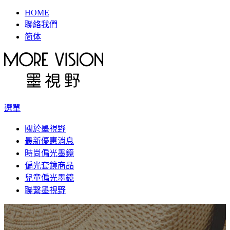
HOME
聯絡我們
简体
選單
關於墨視野
最新優惠消息
時尚偏光墨鏡
偏光套鏡商品
兒童偏光墨鏡
聯繫墨視野