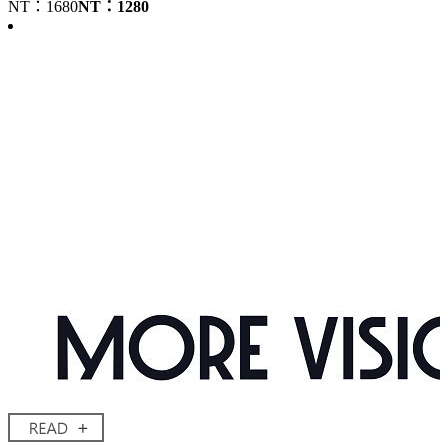
NT：1680
NT：1280